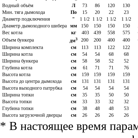
Водный объём
Л
73
86
120
130
Мин. тяга дымохода
По
15
20
22
23
Диаметр подключения
"
1 1/2
1 1/2
1 1/2
1 1/2
Диаметр дымоходного шибера
мм
150
150
150
150
Вес котла
кг
403
439
558
575
3
Объем бункера
200
200
400
400
дм
Ширина комплекта
см
113
113
122
122
Ширина котла
см
54
54
68
68
Ширина бункера
см
58
58
52
52
Глубина котла
см
61
71
71
76
Высота котла
см
159
159
159
159
Высота до центра дымохода
см
131
131
131
131
Высота выходного патрубка
см
54
54
54
54
Ширина топки
см
35
35
50
50
Высота топки
см
33
33
32
32
Глубина топки
см
38
48
48
53
Высота загрузочной дверцы
см
26
26
26
26
* В настоящее время пара