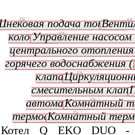
Шнековая подача топлива
Венти
колосники
Управление насосом
центрального отопления
горячего водоснабжения 
клапана
Циркуляционн
смесительным клап
автоматика
Комнатный т
термостат
Комнатный тер
Котел Q EKO DUO - я