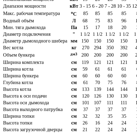
Диапазон мощности
кВт
3 - 15
6 - 20
7 - 28
10 - 35
12
o
Макс. рабочая температура
85
85
85
85
C
Водный объём
Л
68
75
83
96
Мин. тяга дымохода
Па
15
17
18
20
Диаметр подключения
"
1 1/2
1 1/2
1 1/2
1 1/2
1
Диаметр дымоходного шибера
мм
150
150
150
150
Вес котла
кг
270
294
350
392
дм
3
Объем бункера
200
200
200
200
Ширина комплекта
см
119
121
121
121
Ширина котла
см
59
61
61
61
Ширина бункера
см
60
60
60
60
Глубина котла
см
61
70
75
76
Высота котла
см
133
139
144
144
Высота к оси подачи
см
120
126
130
130
Высота оси дымохода
см
101
107
111
111
Высота выходного патрубка
см
37
37
37
37
Ширина топки
см
32
32
35
35
Высота топки
см
26
16
24
24
Высота загрузочной дверцы
см
21
22
24
24