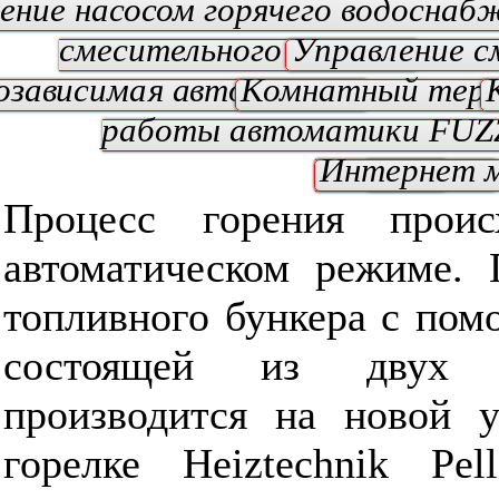
ение насосом горячего водоснаб
смесительного клапана
Управление с
озависимая автоматика
Комнатный тер
работы автоматики FUZ
оповещения
Интернет 
КПД
Процесс горения прои
автоматическом режиме. 
топливного бункера с пом
состоящей из двух 
производится на новой у
горелке Heiztechnik Pel