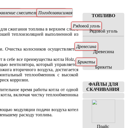
о клапана
авление смесительным клапаном
Погодозависимая
ТОПЛИВО
Рядовой уголь
 для сжигания топлива в верхнем слое с
Рядовой уголь
орошей теплоизоляцией выполненной из
Древесина
. Очистка колосников осуществляется
Древесина
 в себе все преимущества котла Holz, а
Брикеты
ощью вентилятора, который управляется
Брикеты
ожига вторичного воздуха, достигается
изонтальный теплообменник с высокой
риск коррозии.
ФАЙЛЫ ДЛЯ
СКАЧИВАНИЯ
лительное время работы котла от одной
 котла, включая чистку теплообменника
омощью модуляции подачи воздуха котел
меньшему расходу топлива.
Прайс