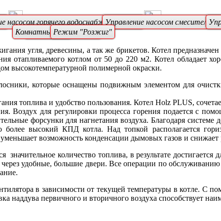
ла
е насосом горячего водоснабжения (ГВС)
Управление насосом смесительног
Упр
Комнатный термостат
автоматика
Режим "Розжиг"
гания угля, древесины, а так же брикетов. Котел предназначен
ия отапливаемого котлом от 50 до 220 м2. Котел обладает х
дом высокотемпературной полимерной окраски.
осники, которые оснащены подвижным элементом для очистки
ия топлива и удобство пользования. Котел Holz PLUS, сочетает
ния. Воздух для регулировки процесса горения подается с пом
тельные форсунки для нагнетания воздуха. Благодаря системе д
но более высокий КПД котла. Над топкой располагается гор
 уменьшает возможность конденсации дымовых газов и снижает 
 значительное количество топлива, в результате достигается д
ся через удобные, большие двери. Все операции по обслуживанию
ание.
нтилятора в зависимости от текущей температуры в котле. С п
ка наддува первичного и вторичного воздуха способствует наи