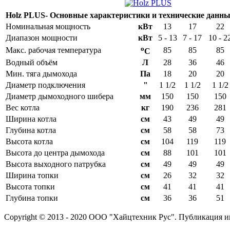
Holz PLUS- Основные характеристики и технические данны
Номинальная мощность
кВт
13
17
22
Диапазон мощности
кВт
5 - 13
7 - 17
10 - 2
o
Макс. рабочая температура
85
85
85
C
Водный объём
Л
28
36
46
Мин. тяга дымохода
Па
18
20
20
Диаметр подключения
"
1 1/2
1 1/2
1 1/2
Диаметр дымоходного шибера
мм
150
150
150
Вес котла
кг
190
236
281
Ширина котла
см
43
49
49
Глубина котла
см
58
58
73
Высота котла
см
104
119
119
Высота до центра дымохода
см
88
101
101
Высота выходного патрубка
см
49
49
49
Ширина топки
см
26
32
32
Высота топки
см
41
41
41
Глубина топки
см
36
36
51
Copyright © 2013 - 2020 ООО "Хайцтехник Рус". Публикация и