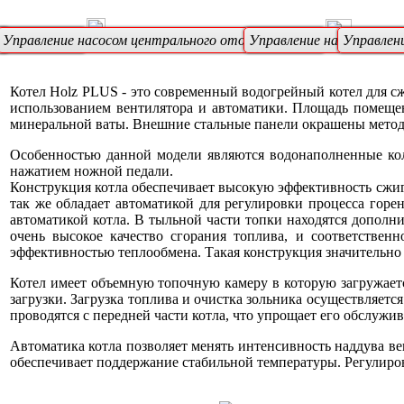
ые колосники
р
Управление насосом центрального отопления (ЦО)
Управление насосом кот
Управлени
Котел Holz PLUS - это современный водогрейный котел для сжи
использованием вентилятора и автоматики. Площадь помещен
минеральной ваты. Внешние стальные панели окрашены мето
Особенностью данной модели являются водонаполненные кол
нажатием ножной педали.
Конструкция котла обеспечивает высокую эффективность сжиган
так же обладает автоматикой для регулировки процесса горе
автоматикой котла. В тыльной части топки находятся дополни
очень высокое качество сгорания топлива, и соответствен
эффективностью теплообмена. Такая конструкция значительно
Котел имеет объемную топочную камеру в которую загружается
загрузки. Загрузка топлива и очистка зольника осуществляет
проводятся с передней части котла, что упрощает его обслужив
Автоматика котла позволяет менять интенсивность наддува ве
обеспечивает поддержание стабильной температуры. Регулиров