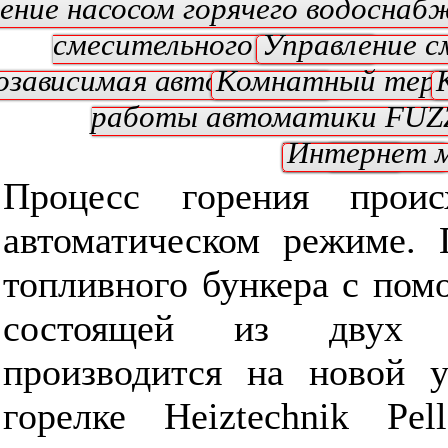
ение насосом горячего водоснаб
смесительного клапана
Управление с
озависимая автоматика
Комнатный тер
работы автоматики FUZ
оповещения
Интернет 
КПД
Процесс горения прои
автоматическом режиме. 
топливного бункера с пом
состоящей из двух 
производится на новой у
горелке Heiztechnik Pel