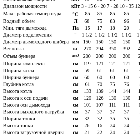
Диапазон мощности
кВт
3 - 15
6 - 20
7 - 28
10 - 35
12
o
Макс. рабочая температура
85
85
85
85
C
Водный объём
Л
68
75
83
96
Мин. тяга дымохода
Па
15
17
18
20
Диаметр подключения
"
1 1/2
1 1/2
1 1/2
1 1/2
1
Диаметр дымоходного шибера
мм
150
150
150
150
Вес котла
кг
270
294
350
392
дм
3
Объем бункера
200
200
200
200
Ширина комплекта
см
119
121
121
121
Ширина котла
см
59
61
61
61
Ширина бункера
см
60
60
60
60
Глубина котла
см
61
70
75
76
Высота котла
см
133
139
144
144
Высота к оси подачи
см
120
126
130
130
Высота оси дымохода
см
101
107
111
111
Высота выходного патрубка
см
37
37
37
37
Ширина топки
см
32
32
35
35
Высота топки
см
26
16
24
24
Высота загрузочной дверцы
см
21
22
24
24