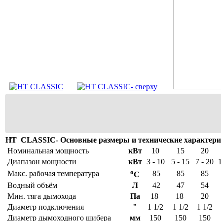
HT CLASSIC- Основные размеры и технические характери
Номинальная мощность
кВт
10
15
20
Диапазон мощности
кВт
3 - 10
5 - 15
7 - 20
o
Макс. рабочая температура
85
85
85
C
Водный объём
Л
42
47
54
Мин. тяга дымохода
Пa
18
18
20
Диаметр подключения
"
1 1/2
1 1/2
1 1/2
Диаметр дымоходного шибера
мм
150
150
150