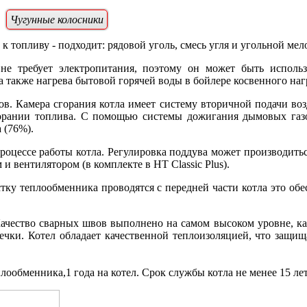
Чугунные колосники
 топливу - подходит: рядовой уголь, смесь угля и угольной мело
е требует электропитания, поэтому он может быть использо
 также нагрева бытовой горячей воды в бойлере косвенного наг
ов. Камера сгорания котла имеет систему вторичной подачи воз
рании топлива. С помощью системы дожигания дымовых газов
 (76%).
роцессе работы котла. Регулировка поддува может производить
 вентилятором (в комплекте в HT Classic Plus).
ку теплообменника проводятся с передней части котла это обе
ачество сварных швов выполнено на самом высоком уровне, к
течки. Котел обладает качественной теплоизоляцией, что защи
плообменника,1 года на котел.
Срок службы котла не менее 15 лет