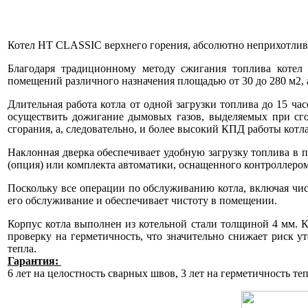
Котел
HT CLASSIC
верхнего горения, абсолютно неприхотлив к
Благодаря традиционному методу сжигания топлива котел н
помещений различного назначения площадью от 30 до 280 м2, а
Длительная работа котла от одной загрузки топлива до 15 час
осуществить дожигание дымовых газов, выделяемых при сго
сгорания, а, следовательно, и более высокий КПД работы котла
Наклонная дверка обеспечивает удобную загрузку топлива в п
(опция) или комплекта автоматики, оснащенного контроллером и
Поскольку все операции по обслуживанию котла, включая чист
его обслуживание и обеспечивает чистоту в помещении.
Корпус котла выполнен из котельной стали толщиной 4 мм.
К
проверку на герметичность, что значительно снижает риск у
тепла.
Гарантия:
6 лет на целостность сварных швов, 3 лет на герметичность те