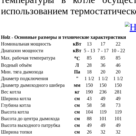
использованием термостатическо
Holz - Основные размеры и технические характеристики
Номинальная мощность
кВт
13
17
22
Диапазон мощности
кВт
5 - 13
7 - 17
10 - 22
o
Мах. рабочая температура
85
85
85
C
Водный объём
Л
28
36
46
Мин. тяга дымохода
Па
18
20
20
Диаметр подключения
"
1 1/2
1 1/2
1 1/2
Диаметр дымоходного шибера
мм
150
150
150
Вес котла
кг
190
236
281
Ширина котла
см
43
49
49
Глубина котла
см
58
58
73
Высота котла
см
104
119
119
Высота до центра дымохода
см
88
101
101
Высота выходного патрубка
см
49
49
49
Ширина топки
см
26
32
32