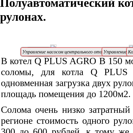
Полуавтоматический кот
рулонах.
Вентилятор
Управление насосом центрального отопления (ЦО)
Вентилятор
Управление на
К
В котел Q PLUS AGRO В 150 мо
соломы, для котла Q PLUS
одновменная загрузка двух рул
площадь помещения до 1200м2.
Солома очень низко затратный
регионе стоимость одного руло
300 до 600 рублей, к тому же