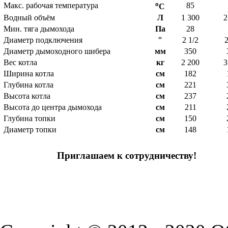
o
Макс. рабочая температура
85
C
Водный объём
Л
1 300
2
Мин. тяга дымохода
Па
28
Диаметр подключения
"
2 1/2
2
Диаметр дымоходного шибера
мм
350
Вес котла
кг
2 200
3
Ширина котла
см
182
Глубина котла
см
221
Высота котла
см
237
Высота до центра дымохода
см
211
Глубина топки
см
150
Диаметр топки
см
148
Приглашаем к сотрудничеству!